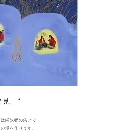
発見。"
たは縁故者の集いで
換の場を作ります。