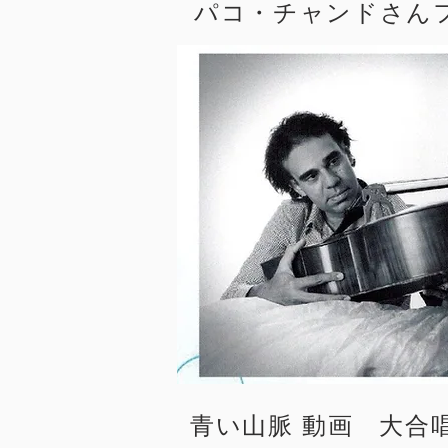
​パコ・チャンドさん
​青い山脈 動画 大