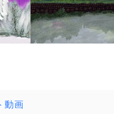
かまくら会総会及び懇親会
は、2026(令
市ヶ谷にて開催されます。
ト動画