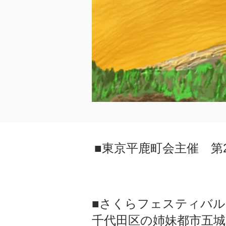
■東京平鹿町会主催 第2
■さくらフェスティバル 千
千代田区の姉妹都市五城